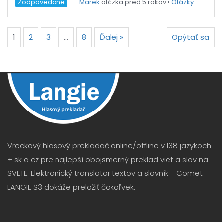
Zodpovedané
Marek
otázka pred 5 rokov
•
Otázky
1
2
3
…
8
Ďalej »
Opýtať sa
Vreckový hlasový prekladač online/offline v 138 jazykoch
+ sk a cz pre najlepší obojsmerný preklad viet a slov na
SVETE. Elektronický translator textov a slovník - Comet
LANGIE S3 dokáže preložiť čokoľvek.