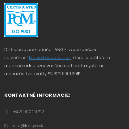
Distribúciu prekladača LANGIE zabezpečuje
spoločnosť
Media Leaders s.r.o.
, ktorá je držiteľom
medzinárodne uznávaného certifikátu systému
manažérstva kvality EN ISO 9001:2015.
KONTAKTNÉ INFORMÁCIE:
+421 907 211 712
info@langie.sk