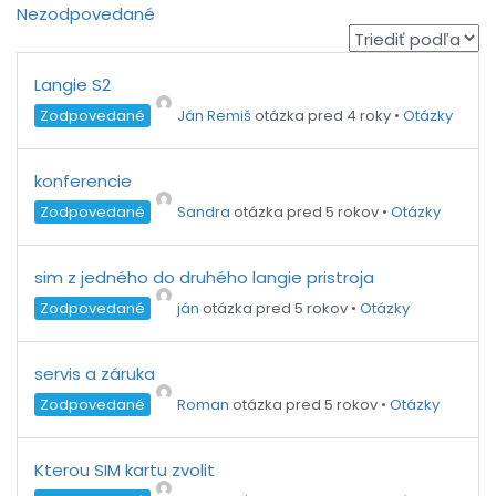
Nezodpovedané
Langie S2
Zodpovedané
Ján Remiš
otázka pred 4 roky
•
Otázky
konferencie
Zodpovedané
Sandra
otázka pred 5 rokov
•
Otázky
sim z jedného do druhého langie pristroja
Zodpovedané
ján
otázka pred 5 rokov
•
Otázky
servis a záruka
Zodpovedané
Roman
otázka pred 5 rokov
•
Otázky
Kterou SIM kartu zvolit