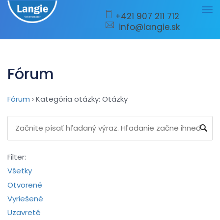
Tog
+421 907 211 712
info@langie.sk
nav
Fórum
Fórum
›
Kategória otázky: Otázky
Filter:
Všetky
Otvorené
Vyriešené
Uzavreté