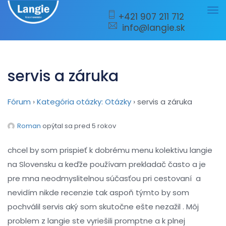
Tog
+421 907 211 712
info@langie.sk
nav
servis a záruka
Fórum
›
Kategória otázky: Otázky
›
servis a záruka
Roman
opýtal sa pred 5 rokov
chcel by som prispieť k dobrému menu kolektivu langie
na Slovensku a keďže používam prekladač často a je
pre mna neodmyslitelnou súčasťou pri cestovaní a
nevidím nikde recenzie tak aspoň týmto by som
pochválil servis aký som skutočne ešte nezažil . Môj
problem z langie ste vyriešili promptne a k plnej