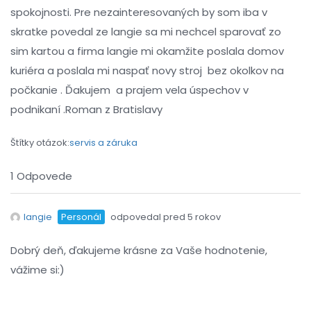
spokojnosti. Pre nezainteresovaných by som iba v
skratke povedal ze langie sa mi nechcel sparovať zo
sim kartou a firma langie mi okamžite poslala domov
kuriéra a poslala mi naspať novy stroj bez okolkov na
počkanie . Ďakujem a prajem vela úspechov v
podnikaní .Roman z Bratislavy
Štítky otázok:
servis a záruka
1 Odpovede
langie
Personál
odpovedal pred 5 rokov
Dobrý deň, ďakujeme krásne za Vaše hodnotenie,
vážime si:)