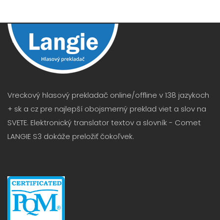
Vreckový hlasový prekladač online/offline v 138 jazykoch
+ sk a cz pre najlepší obojsmerný preklad viet a slov na
SVETE. Elektronický translator textov a slovník - Comet
LANGIE S3 dokáže preložiť čokoľvek.