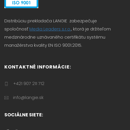
Distribúciu prekladača LANGIE zabezpečuje
spoločnosť
Media Leaders s.r.o.
, ktorá je držiteľom
medzinárodne uznávaného certifikátu systému
manažérstva kvality EN ISO 9001:2015.
KONTAKTNÉ INFORMÁCIE:
+421 907 211 712
info@langie.sk
SOCIÁLNE SIETE: