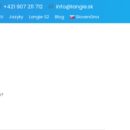
+421 907 211 712
info@langie.sk
ti
Jazyky
Langie S2
Blog
Slovenčina
k?