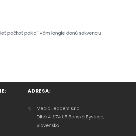
sieť počkať pokiaľ Vám langie danú sekvenciu
E:
ADRESA:
Media Leaders s.r.o.
Dlhá 4, 974 05 Banská Bystrica,
Slovensko