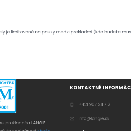
čely je limitované na pauzy medzi prekladmi (kde budete mu
KONTAKTNÉ INFORMÁCI
+421 907 211 712
info@langie.sk
ciu prekladača LANGIE
čuje spoločnosť
Media