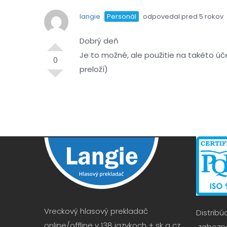
langie
Personál
odpovedal pred 5 rokov
Dobrý deň
Je to možné, ale použitie na takéto ú
0
preloží)
Vreckový hlasový prekladač
Distribú
online/offline v 138 jazykoch + sk a cz
zabezpe