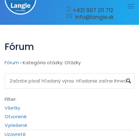
Tog
+421 907 211 712
info@langie.sk
nav
Fórum
Fórum
›
Kategória otázky: Otázky
Filter:
Všetky
Otvorené
Vyriešené
Uzavreté