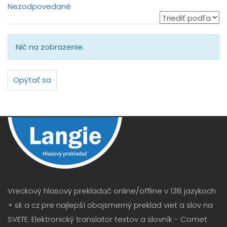
Nezodpovedané
Nič na zobrazenie.
Opýtať sa
Vreckový hlasový prekladač online/offline v 138 jazykoch
+ sk a cz pre najlepší obojsmerný preklad viet a slov na
SVETE. Elektronický translator textov a slovník - Comet