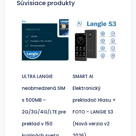
Súvisiace produkty
ULTRA LANGIE
SMART AI
neobmedzená SIM
Elektronický
s 500MB –
prekladač Hlasu +
2G/3G/4G/LTE pre
FOTO – LANGIE S3
preklad v 150
(Nová verzia v2
krajinách sveta
2026)