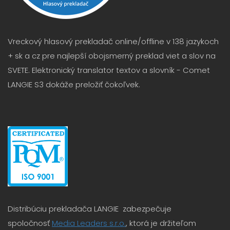
Vreckový hlasový prekladač online/offline v 138 jazykoch
+ sk a cz pre najlepší obojsmerný preklad viet a slov na
SVETE. Elektronický translator textov a slovník - Comet
LANGIE S3 dokáže preložiť čokoľvek.
Distribúciu prekladača LANGIE zabezpečuje
spoločnosť
Media Leaders s.r.o.
, ktorá je držiteľom