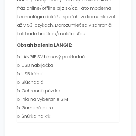
fráz online/offline aj z sk/cz. Táto moderná
technológia dokáže spoľahlivo komunikovať
až v 53 jazykoch. Dorozumieť sa v zahraničí
tak bude hračkou/maličkosťou.
Obsah balenia LANGIE:
1x LANGIE S2 hlasový prekladač
1x USB nabíjačka
1x USB kábel
1x Slúchadlá
1x Ochranné púzdro
1x ihla na vyberanie SIM
1x Gumené pero
1x Šnúrka na krk