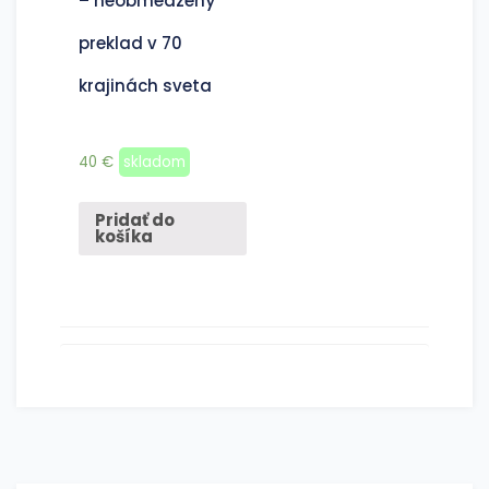
– neobmedzený
preklad v 70
krajinách sveta
40
€
skladom
Pridať do
košíka