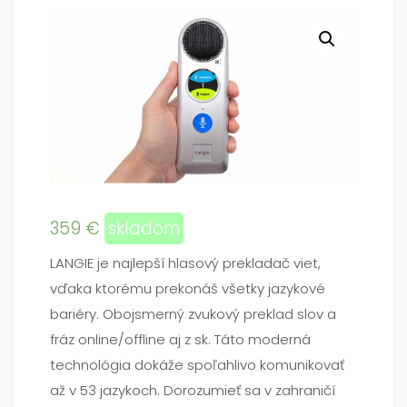
359
€
skladom
LANGIE je najlepší hlasový prekladač viet,
vďaka ktorému prekonáš všetky jazykové
bariéry. Obojsmerný zvukový preklad slov a
fráz online/offline aj z sk. Táto moderná
technológia dokáže spoľahlivo komunikovať
až v 53 jazykoch. Dorozumieť sa v zahraničí