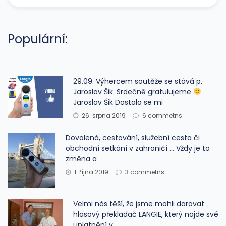
Populární:
29.09. Výhercem soutěže se stává p.
Jaroslav Šik. Srdečně gratulujeme
Jaroslav Šik Dostalo se mi
26. srpna 2019
6 commetns
Dovolená, cestování, služební cesta či
obchodní setkání v zahraničí … Vždy je to
změna a
1. října 2019
3 commetns
Velmi nás těší, že jsme mohli darovat
hlasový překladač LANGIE, který najde své
uplatnění v