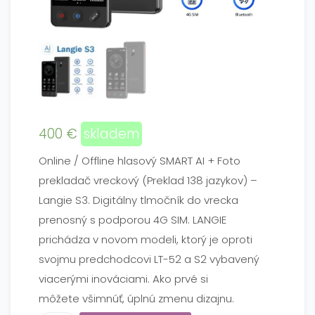
400
€
skladem
Online / Offline hlasový SMART AI + Foto
prekladač vreckový (Preklad 138 jazykov) –
Langie S3. Digitálny tlmočník do vrecka
prenosný s podporou 4G SIM. LANGIE
prichádza v novom modeli, ktorý je oproti
svojmu predchodcovi LT-52 a S2 vybavený
viacerými inováciami. Ako prvé si
môžete všimnúť, úplnú zmenu dizajnu.