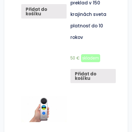
preklad v 150
Přidat do
košíku
krajinách sveta
platnosť do 10
rokov
50
€
skladem
Přidat do
košíku