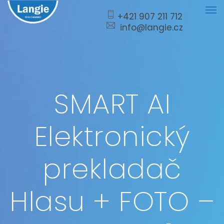
Tog
+421 907 211 712
info@langie.cz
nav
SMART AI
Elektronický
prekladač
Hlasu + FOTO –