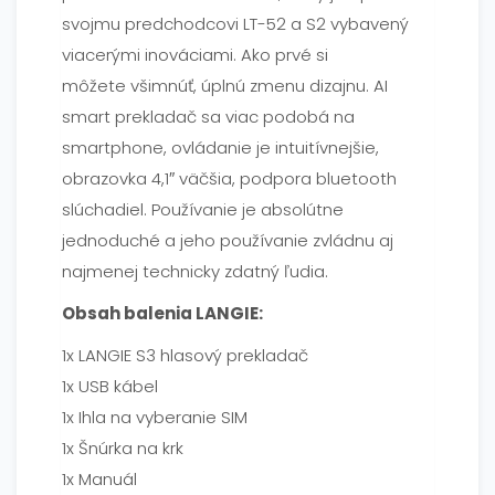
svojmu predchodcovi LT-52 a S2 vybavený
viacerými inováciami. Ako prvé si
môžete všimnúť, úplnú zmenu dizajnu. AI
smart prekladač sa viac podobá na
smartphone, ovládanie je intuitívnejšie,
obrazovka 4,1″ väčšia, podpora bluetooth
slúchadiel. Používanie je absolútne
jednoduché a jeho používanie zvládnu aj
najmenej technicky zdatný ľudia.
Obsah balenia LANGIE:
1x LANGIE S3 hlasový prekladač
1x USB kábel
1x Ihla na vyberanie SIM
1x Šnúrka na krk
1x Manuál