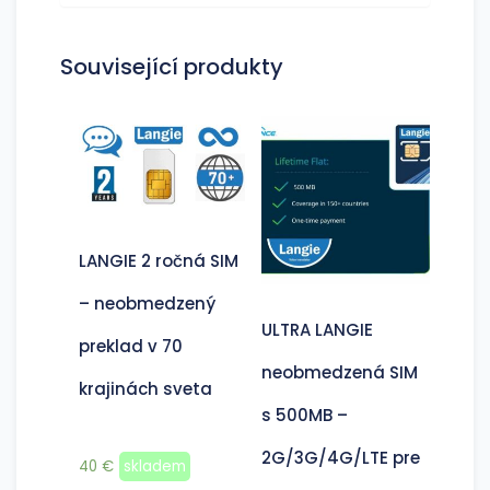
Související produkty
LANGIE 2 ročná SIM
– neobmedzený
ULTRA LANGIE
preklad v 70
neobmedzená SIM
krajinách sveta
s 500MB –
2G/3G/4G/LTE pre
40
€
skladem