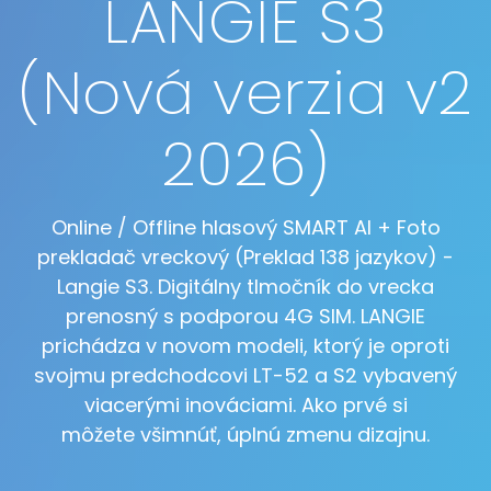
LANGIE S3
(Nová verzia v2
2026)
Online / Offline hlasový SMART AI + Foto
prekladač vreckový (Preklad 138 jazykov) -
Langie S3. Digitálny tlmočník do vrecka
prenosný s podporou 4G SIM. LANGIE
prichádza v novom modeli, ktorý je oproti
svojmu predchodcovi LT-52 a S2 vybavený
viacerými inováciami. Ako prvé si
môžete všimnúť, úplnú zmenu dizajnu.