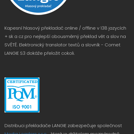
Kapesní hlasový překladač online / offline v 138 jazycích
+ sk a cz pro nejlepší obousměrný překlad vět a slov na
SVĚTĚ. Elektronický translator textů a slovník - Comet
LANGIE S3 dokáže přeložit cokoli.
Distribuci překladače LANGIE zabezpečuje společnost
Media Leaders s.r.o.
, která je držitelem mezinárodně