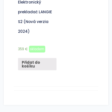
Elektronický
prekladač LANGIE
S2 (Nová verzia
2024)
359
€
skladem
Přidat do
košíku