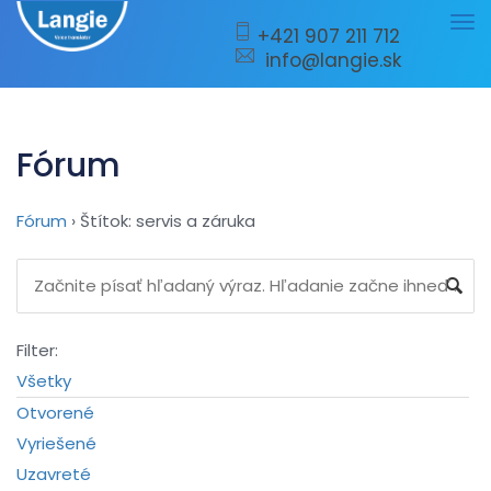
Tog
+421 907 211 712
info@langie.sk
nav
Fórum
Fórum
›
Štítok: servis a záruka
Filter:
Všetky
Otvorené
Vyriešené
Uzavreté