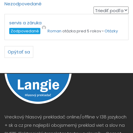
Nezodpovedané
servis a záruka
Zodpovedané
Roman
otázka pred 5 rokov
•
Otázky
Opýtať sa
Vreckový hlasový prekladač online/offline v 138 jazykoch
+ sk a cz pre najlepší obojsmerný preklad viet a slov na