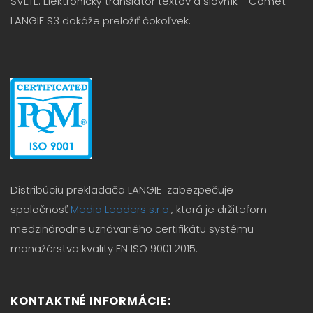
SVETE. Elektronický translator textov a slovník - Comet
LANGIE S3 dokáže preložiť čokoľvek.
Distribúciu prekladača LANGIE zabezpečuje
spoločnosť
Media Leaders s.r.o.
, ktorá je držiteľom
medzinárodne uznávaného certifikátu systému
manažérstva kvality EN ISO 9001:2015.
KONTAKTNÉ INFORMÁCIE: