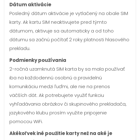
Dátum aktivácie
Posledný dátum aktivácie je vytlačený na obale SIM
karty. Ak kartu SIM neaktivujete pred týmto
dátumom, aktivuje sa automaticky a od toho
dátumu sa začnú počítať 2 roky platnosti hlasového
prekladu.
Podmienky používania
2-ročná uzamknutá SIM karta by sa mala používať
iba na každodennú osobnú a pravidelnú
komunikáciu medzi ľuďmi, ale nie na prenos
väčších dát. Ak potrebujete využiť funkciu
vyhľadávania obrázkov či skupinového prekladača,
jazykového klubu prosím využite pripojenie
pomocou WiFi.
Akékoľvek iné použitie karty než na aké je