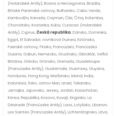
(Holandské Antily), Bosna a Hercegovina, Brazília,
Britské Panenské ostrovy, Bulharsko, Cabo Verde,
Kambodža, Kanada, Cayman, Čile, Čína, Kolumbia,
Chorvátsko, Kostarika, Kuba, Curacao (Holandské
Antily), Cyprus,
Česká republika
, Dánsko, Dominika,
Egypt, El Salvador, rovníková Guinea, Estónsko,
Faerské ostrovy, Fínsko, Francúzsko, Francúzska
Guiana, Gabun, Nemecko, Gruzínsko, Gibraltár, Veľká
Británia, Grécko, Grónsko, Grenada, Guadeloupe
(Francúzske Antily), Guatemale, Guernsey, Guyana,
Honduras, Hong Kong, Maďarsko, Island, India,
Indonézia, Írsko, ostrov Man, Izrael, Taliansko,
Jamajka, Japonsko, Jersey, Jordan, Kazachstan,
Kórea, Republika, Kosovo, Kuvajt, Kirgizsko, La
Désirade (Francúzske Antily), Laos, Lotyšsko, Libanon,
Les Saintes (Francúzske Antily), Lichtenštajnsko, Litva,