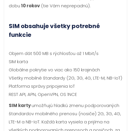
dobu
10 rokov
(tie Vám neprepadnú).
SIM obsahuje všetky potrebné
funkcie
Objem dát 500 MB s rýchlosťou až 1 Mbit/s
SIM karta
Globálne pokrytie vo viac ako 150 krajinách
Všetky mobilné štandardy (2G, 3G, 4G, LTE-M, NB-IoT)
Platforma správy pripojenia IoT
REST API, APN, OpenVPN, OS 1NCE
SIM karty
umožňujú hladkú zmenu podporovaných
štandardov mobilného prenosu (nosiče) 2G, 3G, 4G,
LTE-M a NB-IoT. Každá karta vysiela a prijíma na
všetkých podporovaných prenosoch a nosičoch, za