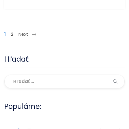
1
2
Next
Hľadať:
Populárne: