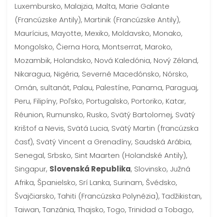
Luxembursko, Malajzia, Malta, Marie Galante
(Francúzske Antily), Martinik (Francúzske Antily),
Maurícius, Mayotte, Mexiko, Moldavsko, Monako,
Mongolsko, Čierna Hora, Montserrat, Maroko,
Mozambik, Holandsko, Nová Kaledónia, Nový Zéland,
Nikaragua, Nigéria, Severné Macedónsko, Nórsko,
Omán, sultanát, Palau, Palestíne, Panama, Paraguaj,
Peru, Filipíny, Poľsko, Portugalsko, Portoriko, Katar,
Réunion, Rumunsko, Rusko, Svätý Bartolomej, Svätý
Krištof a Nevis, Svätá Lucia, Svätý Martin (francúzska
časť), Svätý Vincent a Grenadíny, Saudská Arábia,
Senegal, Srbsko, Sint Maarten (Holandské Antily),
Singapur,
Slovenská Republika
, Slovinsko, Južná
Afrika, Španielsko, Srí Lanka, Surinam, Švédsko,
Švajčiarsko, Tahiti (Francúzska Polynézia), Tadžikistan,
Taiwan, Tanzánia, Thajsko, Togo, Trinidad a Tobago,