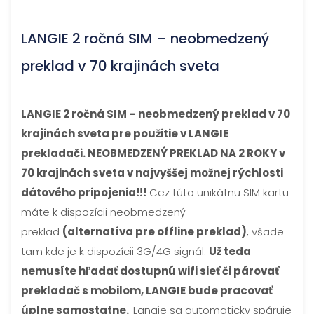
LANGIE 2 ročná SIM – neobmedzený
preklad v 70 krajinách sveta
LANGIE 2 ročná SIM – neobmedzený preklad v 70
krajinách sveta pre použitie v LANGIE
prekladači. NEOBMEDZENÝ PREKLAD NA 2 ROKY v
70 krajinách sveta v najvyššej možnej rýchlosti
dátového pripojenia!!!
Cez túto unikátnu SIM kartu
máte k dispozícii neobmedzený
preklad
(alternatíva pre offline preklad)
, všade
tam kde je k dispozícii 3G/4G signál.
Už teda
nemusíte hľadať dostupnú wifi sieť či párovať
prekladač s mobilom, LANGIE bude pracovať
úplne samostatne.
Langie sa automaticky spáruje