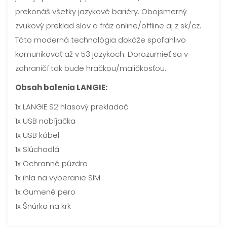
prekonáš všetky jazykové bariéry. Obojsmerný
zvukový preklad slov a fráz online/offline aj z sk/cz.
Táto moderná technológia dokáže spoľahlivo
komunikovať až v 53 jazykoch. Dorozumieť sa v
zahraničí tak bude hračkou/maličkosťou.
Obsah balenia LANGIE:
1x LANGIE S2 hlasový prekladač
1x USB nabíjačka
1x USB kábel
1x Slúchadlá
1x Ochranné púzdro
1x ihla na vyberanie SIM
1x Gumené pero
1x Šnúrka na krk