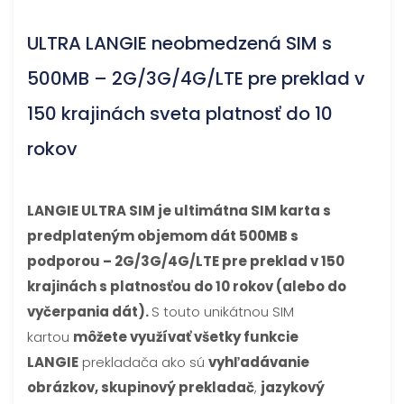
ULTRA LANGIE neobmedzená SIM s
500MB – 2G/3G/4G/LTE pre preklad v
150 krajinách sveta platnosť do 10
rokov
LANGIE ULTRA SIM je ultimátna SIM karta s
predplateným objemom dát 500MB s
podporou – 2G/3G/4G/LTE pre preklad v 150
krajinách s platnosťou do 10 rokov (alebo do
vyčerpania dát).
S touto unikátnou SIM
kartou
môžete využívať všetky funkcie
LANGIE
prekladača ako sú
vyhľadávanie
obrázkov, skupinový prekladač
,
jazykový