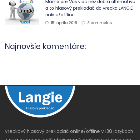
Máme pre Vás viac než dobrú alternatívu
a to hlasový prekladač do vrecka LANGIE
online/offline
15. apríla 2018
3 commetns
Najnovšie komentáre:
Vreckový hlasový prekladač online/offline v 138 jazykoch
+ sk a cz pre najlepší obojsmerný preklad viet a slov na