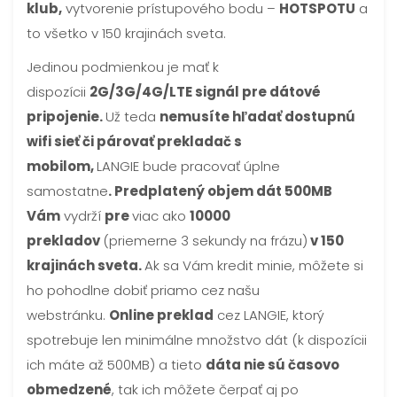
klub,
vytvorenie prístupového bodu –
HOTSPOTU
a
to všetko v 150 krajinách sveta.
Jedinou podmienkou je mať k
dispozícii
2G/3G/4G/LTE signál pre dátové
pripojenie.
Už teda
nemusíte hľadať dostupnú
wifi sieť či párovať prekladač s
mobilom,
LANGIE bude pracovať úplne
samostatne
. Predplatený objem dát 500MB
Vám
vydrží
pre
viac ako
10000
prekladov
(priemerne 3 sekundy na frázu)
v 150
krajinách sveta.
Ak sa Vám kredit minie, môžete si
ho pohodlne dobiť priamo cez našu
webstránku.
Online preklad
cez LANGIE, ktorý
spotrebuje len minimálne množstvo dát (k dispozícii
ich máte až 500MB) a tieto
dáta nie sú časovo
obmedzené
, tak ich môžete čerpať aj po