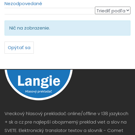
Nezodpovedané
Nič na zobrazenie.
Opýtať sa
Vreckový hlasový prekladač online/offline v 138 jazykoch
+ sk a cz pre najlepší obojsmerný preklad viet a slov na
SVETE. Elektronický translator textov a slovník - Comet