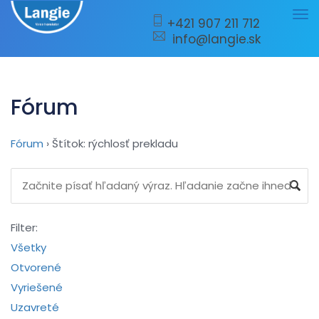
Tog
+421 907 211 712
info@langie.sk
nav
Fórum
Fórum
›
Štítok: rýchlosť prekladu
Filter:
Všetky
Otvorené
Vyriešené
Uzavreté