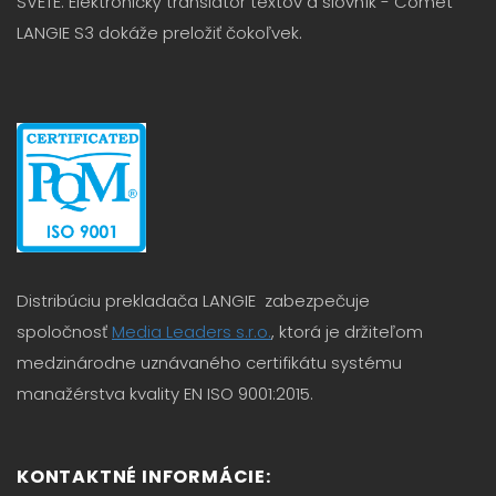
SVETE. Elektronický translator textov a slovník - Comet
LANGIE S3 dokáže preložiť čokoľvek.
Distribúciu prekladača LANGIE zabezpečuje
spoločnosť
Media Leaders s.r.o.
, ktorá je držiteľom
medzinárodne uznávaného certifikátu systému
manažérstva kvality EN ISO 9001:2015.
KONTAKTNÉ INFORMÁCIE: