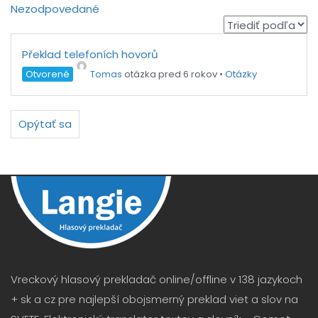
Nezodpovedané
Překlad telefoních hovorů
Otvorené
Tomas
otázka pred 6 rokov
•
Otázky
Opýtať sa
Vreckový hlasový prekladač online/offline v 138 jazykoch
+ sk a cz pre najlepší obojsmerný preklad viet a slov na