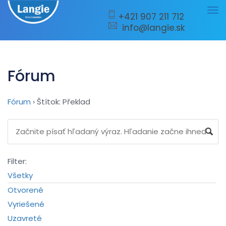
Tog
+421 907 211 712
info@langie.sk
nav
Fórum
Fórum
›
Štítok: Překlad
Filter:
Všetky
Otvorené
Vyriešené
Uzavreté