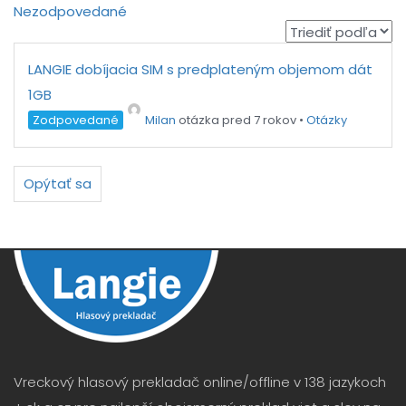
Nezodpovedané
LANGIE dobíjacia SIM s predplateným objemom dát
1GB
Zodpovedané
Milan
otázka pred 7 rokov
•
Otázky
Opýtať sa
Vreckový hlasový prekladač online/offline v 138 jazykoch