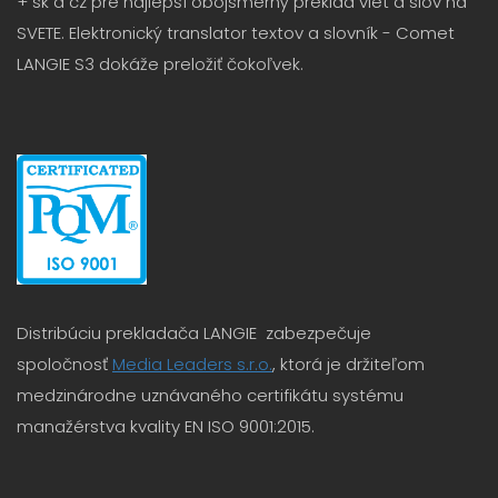
+ sk a cz pre najlepší obojsmerný preklad viet a slov na
SVETE. Elektronický translator textov a slovník - Comet
LANGIE S3 dokáže preložiť čokoľvek.
Distribúciu prekladača LANGIE zabezpečuje
spoločnosť
Media Leaders s.r.o.
, ktorá je držiteľom
medzinárodne uznávaného certifikátu systému
manažérstva kvality EN ISO 9001:2015.