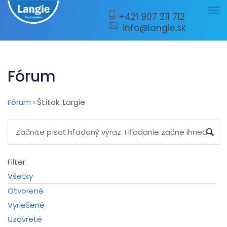
Tog
+421 907 211 712
info@langie.sk
nav
Fórum
Fórum
›
Štítok: Largie
Filter:
Všetky
Otvorené
Vyriešené
Uzavreté