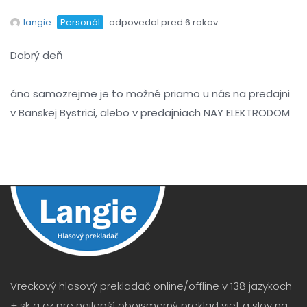
langie
Personál
odpovedal pred 6 rokov
Dobrý deň
áno samozrejme je to možné priamo u nás na predajni
v Banskej Bystrici, alebo v predajniach NAY ELEKTRODOM
Vreckový hlasový prekladač online/offline v 138 jazykoch
+ sk a cz pre najlepší obojsmerný preklad viet a slov na