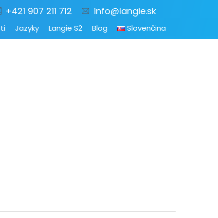
+421 907 211 712
info@langie.sk
ti
Jazyky
Langie S2
Blog
Slovenčina