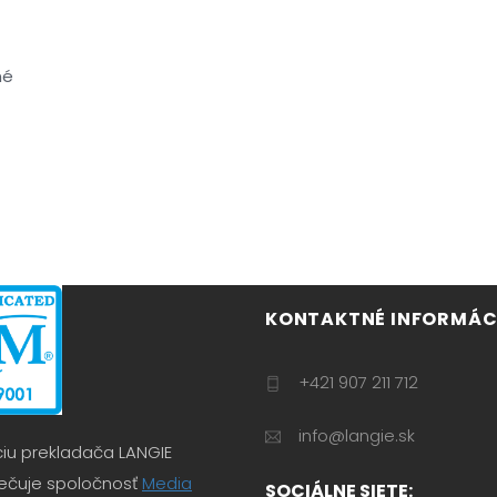
né
KONTAKTNÉ INFORMÁCI
+421 907 211 712
info@langie.sk
ciu prekladača LANGIE
čuje spoločnosť
Media
SOCIÁLNE SIETE: