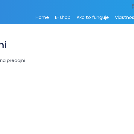
Home
E-shop
Ako to funguje
Vlastnos
ni
na predajni