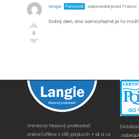
langie
Personál
odpovedal pred 7 rokov
Dobrý den, ano samozřejmě je to mož
0
Vreckový hlasový prekladač
Distribú
online/offline v 138 jazykoch + sk a cz
zabezpe