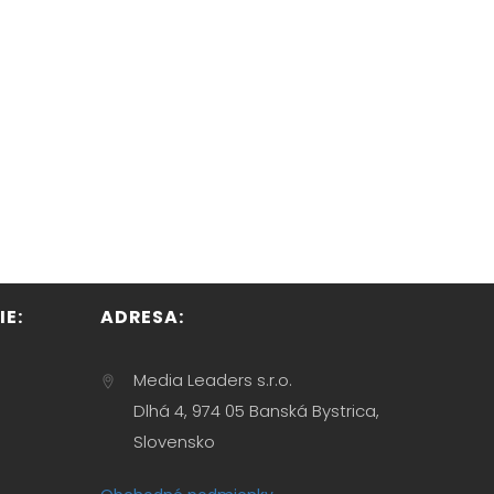
E:
ADRESA:
Media Leaders s.r.o.
Dlhá 4, 974 05 Banská Bystrica,
Slovensko