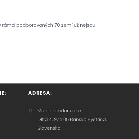
 v rámci podporovaných 70 zemí už nejsou
E:
ADRESA:
Media Leaders s.r.o.
Dlhá 4, 974 05 Banská Bystrica,
Slovensko