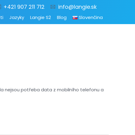
+421 907 211 712
info@langie.sk
ti
Jazyky
Langie S2
Blog
Slovenčina
teda nejsou potřeba data z mobilního telefonu a