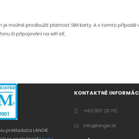
 je možné prodloužit platnost SIM karty. A v tomto případě
nu či připojování na wifi síť.
KONTAKTNÉ INFORMÁCI
+421 907 211 712
info@langie.sk
ciu prekladača LANGIE
čuje spoločnosť
Media