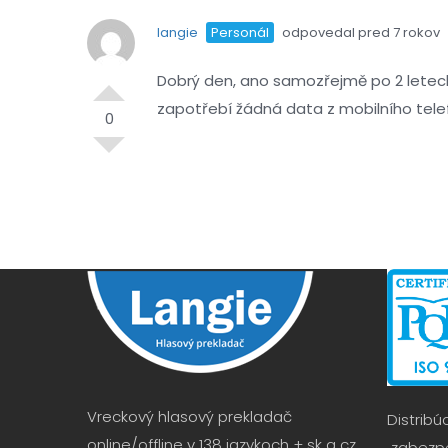
langie
Personál
odpovedal pred 7 rokov
Dobrý den, ano samozřejmě po 2 letech
zapotřebí žádná data z mobilního telefo
0
Vreckový hlasový prekladač
Distribú
online/offline v 138 jazykoch + sk a cz
zabezpe