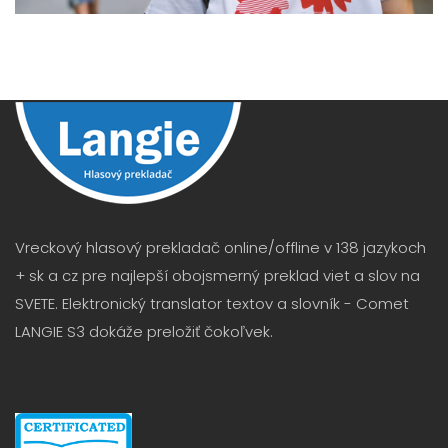
Vreckový hlasový prekladač online/offline v 138 jazykoch
+ sk a cz pre najlepší obojsmerný preklad viet a slov na
SVETE. Elektronický translator textov a slovník - Comet
LANGIE S3 dokáže preložiť čokoľvek.