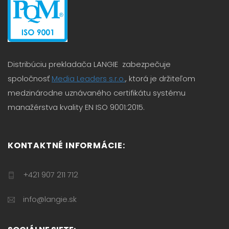
Distribúciu prekladača LANGIE zabezpečuje
spoločnosť
Media Leaders s.r.o.
, ktorá je držiteľom
medzinárodne uznávaného certifikátu systému
manažérstva kvality EN ISO 9001:2015.
KONTAKTNÉ INFORMÁCIE:
+421 907 211 712
info@langie.sk