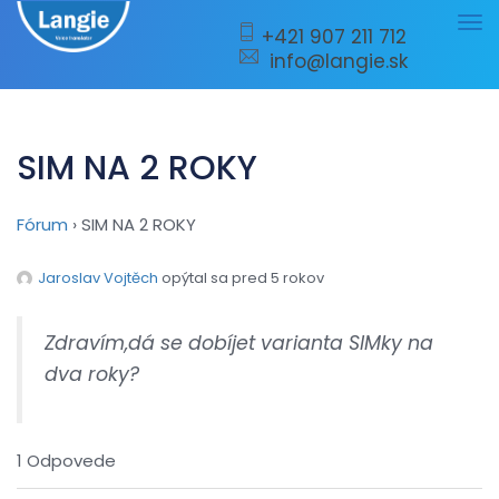
Tog
+421 907 211 712
info@langie.sk
nav
SIM NA 2 ROKY
Fórum
›
SIM NA 2 ROKY
Jaroslav Vojtěch
opýtal sa pred 5 rokov
Zdravím,dá se dobíjet varianta SIMky na
dva roky?
1 Odpovede