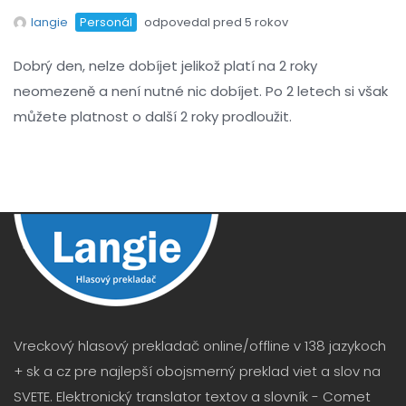
langie
Personál
odpovedal pred 5 rokov
Dobrý den, nelze dobíjet jelikož platí na 2 roky
neomezeně a není nutné nic dobíjet. Po 2 letech si však
můžete platnost o další 2 roky prodloužit.
Vreckový hlasový prekladač online/offline v 138 jazykoch
+ sk a cz pre najlepší obojsmerný preklad viet a slov na
SVETE. Elektronický translator textov a slovník - Comet