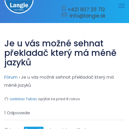
Tog
+421 907 211 712
info@langie.sk
nav
Je u vás možné sehnat
překladač který má méně
jazyků
Fórum
›
Je u vás možné sehnat překladač který má
méně jazyků
Ladislav Takac
opýtal sa pred 8 rokov
1 Odpovede