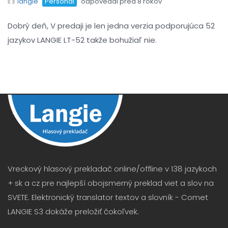
langie
Personál
odpovedal pred 8 rokov
Dobrý deň, V predaji je len jedna verzia podporujúca 52
jazykov LANGIE LT-52 takže bohužiaľ nie.
Vreckový hlasový prekladač online/offline v 138 jazykoch
+ sk a cz pre najlepší obojsmerný preklad viet a slov na
SVETE. Elektronický translator textov a slovník - Comet
LANGIE S3 dokáže preložiť čokoľvek.