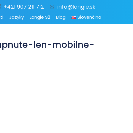
+421 907 211 712
info@langie.sk
ti
Jazyky
Langie S2
Blog
Slovenčina
pnute-len-mobilne-