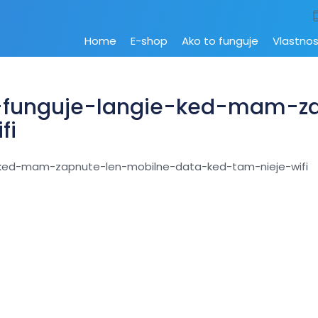
Home
E-shop
Ako to funguje
Vlastnos
funguje-langie-ked-mam-za
fi
ked-mam-zapnute-len-mobilne-data-ked-tam-nieje-wifi