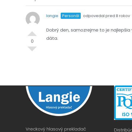
langie
Personál
odpovedal pred 8 rokov
Dobrý den, samozrejme to je najlepšia 
dáta.
0
Vreckový hlasový prekladač
Distribú