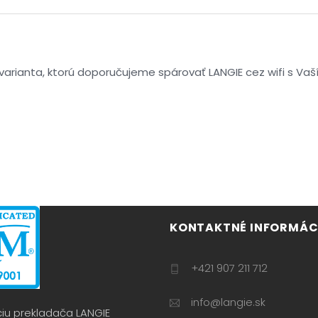
varianta, ktorú doporučujeme spárovať LANGIE cez wifi s Va
KONTAKTNÉ INFORMÁCI
+421 907 211 712
info@langie.sk
ciu prekladača LANGIE