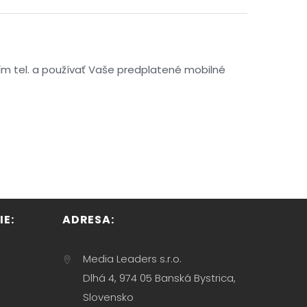
ším tel. a používať Vaše predplatené mobilné
E:
ADRESA:
Media Leaders s.r.o.
Dlhá 4, 974 05 Banská Bystrica,
Slovensko