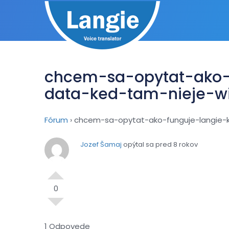
chcem-sa-opytat-ako-
data-ked-tam-nieje-wi
Fórum
›
chcem-sa-opytat-ako-funguje-langie-
Jozef Šamaj
opýtal sa pred 8 rokov
0
1 Odpovede